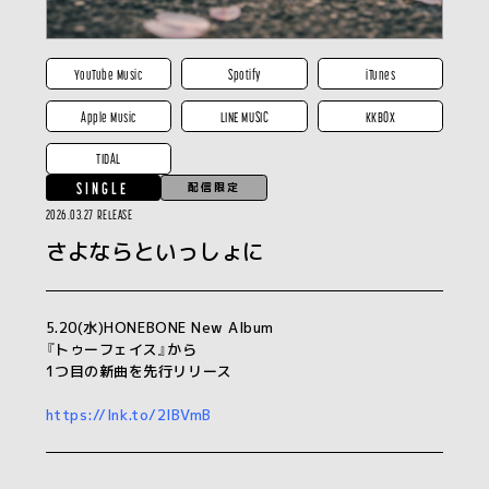
YouTube Music
Spotify
iTunes
Apple Music
LINE MUSIC
KKBOX
TIDAL
SINGLE
配信限定
2026.03.27 RELEASE
さよならといっしょに
5.20(水)HONEBONE New Album
『トゥーフェイス』から
1つ目の新曲を先行リリース
https://lnk.to/2IBVmB