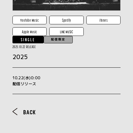
YouTube Music
Spotify
iTunes
Apple Music
LINE MUSIC
SINGLE
配信限定
2025.10.22 RELEASE
2025
10.22(水)0:00
配信リリース
BACK