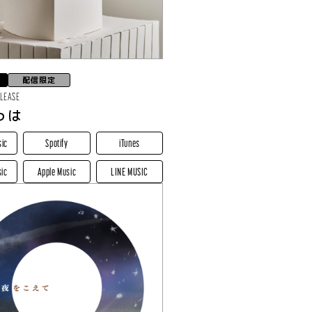
配信限定
ELEASE
っは
sic
Spotify
iTunes
ic
Apple Music
LINE MUSIC