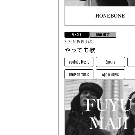
配信限定
SINGLE
2025.10.15 RELEASE
やっても歌
YouTube Music
Spotify
amazon music
Apple Music