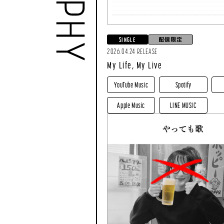
配信限定
SINGLE
2026.04.24 RELEASE
My Life, My Live
YouTube Music
Spotify
Apple Music
LINE MUSIC