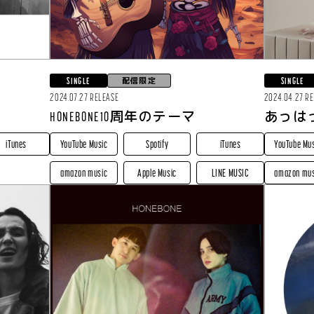
配信限定
SINGLE
SINGLE
2024.07.27 RELEASE
2024.04.27 R
HONEBONE10周年のテーマ
あっは
iTunes
YouTube Music
Spotify
iTunes
YouTube Mu
amazon music
Apple Music
LINE MUSIC
amazon mus