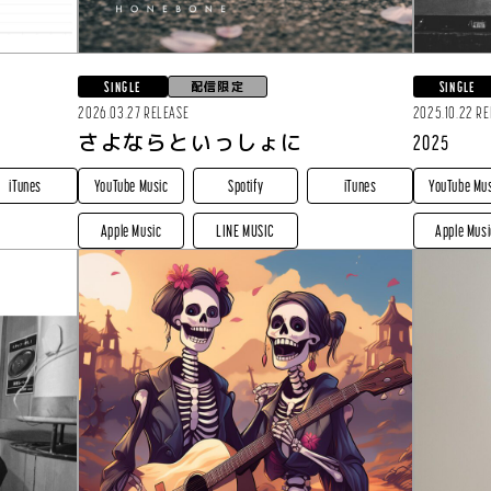
配信限定
SINGLE
SINGLE
2026.03.27 RELEASE
2025.10.22 R
さよならといっしょに
2025
iTunes
YouTube Music
Spotify
iTunes
YouTube Mu
Apple Music
LINE MUSIC
Apple Musi