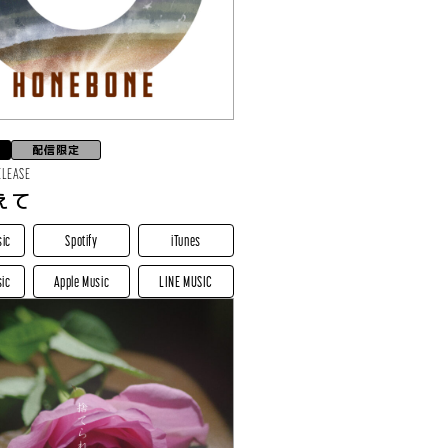
配信限定
ELEASE
えて
sic
Spotify
iTunes
ic
Apple Music
LINE MUSIC