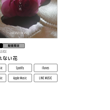
配信限定
ELEASE
れない花
sic
Spotify
iTunes
ic
Apple Music
LINE MUSIC