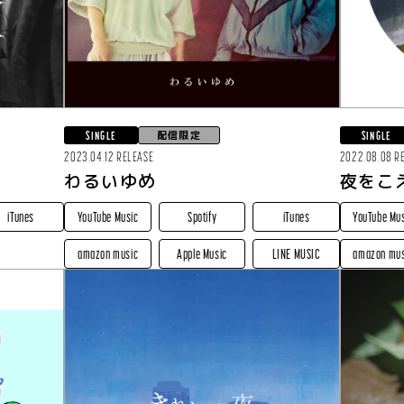
配信限定
SINGLE
SINGLE
2023.04.12 RELEASE
2022.08.08 R
わるいゆめ
夜をこ
iTunes
YouTube Music
Spotify
iTunes
YouTube Mu
amazon music
Apple Music
LINE MUSIC
amazon mus