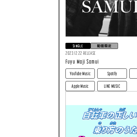
配信限定
SINGLE
2023.12.22 RELEASE
Fuyu Maji Samui
YouTube Music
Spotify
Apple Music
LINE MUSIC