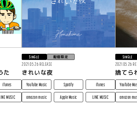
配信限定
SINGLE
SINGLE
2021.05.26 RELEASE
2021.05.26 R
うた
きれいな夜
捨てら
iTunes
YouTube Music
Spotify
iTunes
YouTube Mu
LINE MUSIC
amazon music
Apple Music
LINE MUSIC
amazon mus