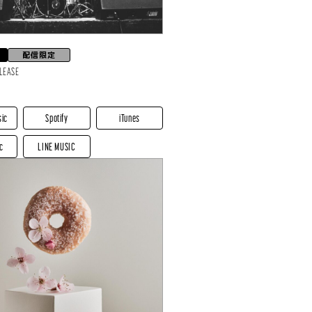
配信限定
ELEASE
sic
Spotify
iTunes
c
LINE MUSIC